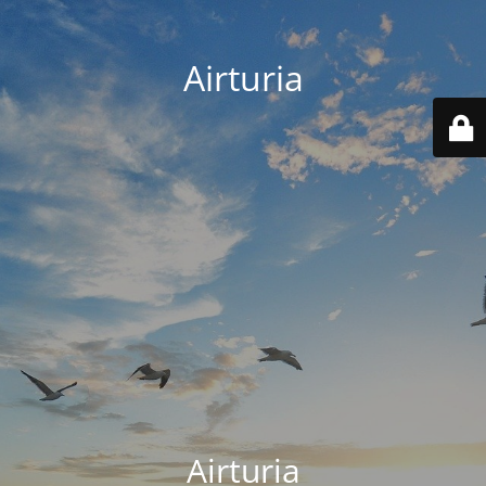
Airturia
Airturia