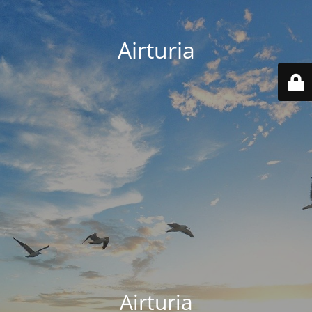
Airturia
Airturia