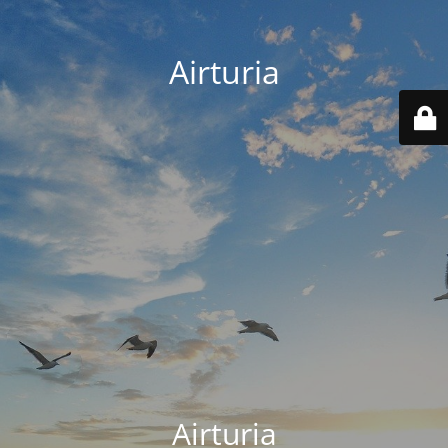
Airturia
Airturia