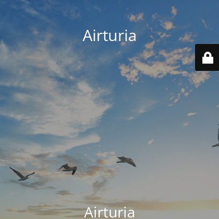
Airturia
Airturia