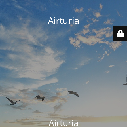
Airturia
Airturia