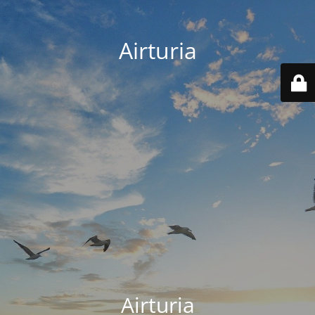
Airturia
Airturia