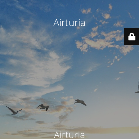
Airturia
Airturia