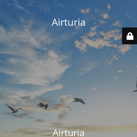
Airturia
Airturia