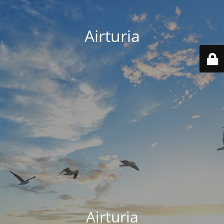
Airturia
Airturia